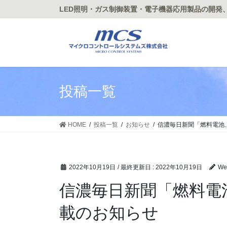
コ
ナ
LED照明・ガス制御装置・電子機器応用製品の開発、製
ン
ビ
テ
ゲ
ン
ー
ツ
シ
に
ョ
移
ン
投稿一覧
動
に
移
動
HOME
投稿一覧
お知らせ
信濃毎日新聞「燃料電池
2022年10月19日
/ 最終更新日 :
2022年10月19日
W
信濃毎日新聞「燃料電
載のお知らせ